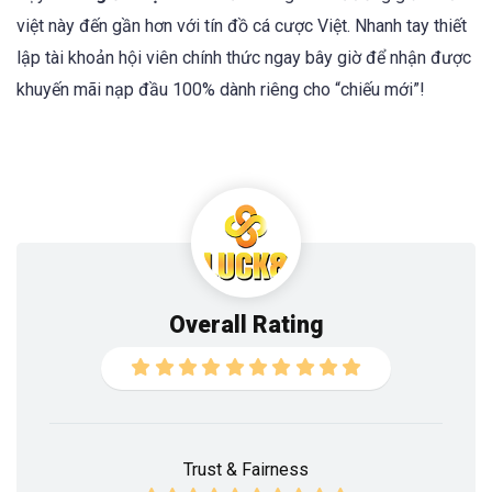
việt này đến gần hơn với tín đồ cá cược Việt. Nhanh tay thiết
lập tài khoản hội viên chính thức ngay bây giờ để nhận được
khuyến mãi nạp đầu 100% dành riêng cho “chiếu mới”!
Overall Rating
Trust & Fairness