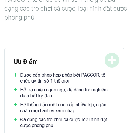
dạng các trò chơi cá cược, loại hình đặt cược
phong phú.
Ưu Điểm
Được cấp phép hợp pháp bởi PAGCOR, tổ
chức uy tín số 1 thế giới
Hỗ trợ nhiều ngôn ngữ, dễ dàng trải nghiệm
dù ở bất kỳ đâu
Hệ thống bảo mật cao cấp nhiều lớp, ngăn
chặn mọi hành vi xâm nhập
Đa dạng các trò chơi cá cược, loại hình đặt
cược phong phú