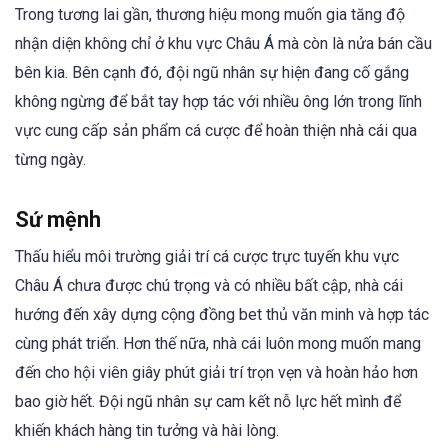
Trong tương lai gần, thương hiệu mong muốn gia tăng độ
nhận diện không chỉ ở khu vực Châu Á mà còn là nửa bán cầu
bên kia. Bên cạnh đó, đội ngũ nhân sự hiện đang cố gắng
không ngừng để bắt tay hợp tác với nhiều ông lớn trong lĩnh
vực cung cấp sản phẩm cá cược để hoàn thiện nhà cái qua
từng ngày.
Sứ mệnh
Thấu hiểu môi trường giải trí cá cược trực tuyến khu vực
Châu Á chưa được chú trọng và có nhiều bất cập, nhà cái
hướng đến xây dựng cộng đồng bet thủ văn minh và hợp tác
cùng phát triển. Hơn thế nữa, nhà cái luôn mong muốn mang
đến cho hội viên giây phút giải trí trọn vẹn và hoàn hảo hơn
bao giờ hết. Đội ngũ nhân sự cam kết nỗ lực hết mình để
khiến khách hàng tin tưởng và hài lòng.