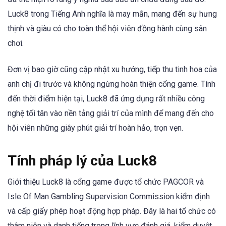
Luck8 trong Tiếng Anh nghĩa là may mắn, mang đến sự hưng
thịnh và giàu có cho toàn thể hội viên đồng hành cùng sân
chơi.
Đơn vị bao giờ cũng cập nhật xu hướng, tiếp thu tinh hoa của
anh chị đi trước và không ngừng hoàn thiện cổng game. Tính
đến thời điểm hiện tại, Luck8 đã ứng dụng rất nhiều công
nghệ tối tân vào nền tảng giải trí của mình để mang đến cho
hội viên những giây phút giải trí hoàn hảo, trọn vẹn.
Tính pháp lý của Luck8
Giới thiệu Luck8 là cổng game được tổ chức PAGCOR và
Isle Of Man Gambling Supervision Commission kiểm định
và cấp giấy phép hoạt động hợp pháp. Đây là hai tổ chức có
thâm niên và danh tiếng trong lĩnh vực đánh giá, kiểm duyệt