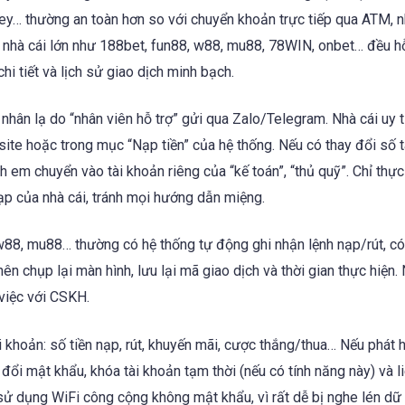
y… thường an toàn hơn so với chuyển khoản trực tiếp qua ATM, nh
c nhà cái lớn như 188bet, fun88, w88, mu88, 78WIN, onbet… đều hỗ
i tiết và lịch sử giao dịch minh bạch.
nhân lạ do “nhân viên hỗ trợ” gửi qua Zalo/Telegram. Nhà cái uy t
site hoặc trong mục “Nạp tiền” của hệ thống. Nếu có thay đổi số t
h em chuyển vào tài khoản riêng của “kế toán”, “thủ quỹ”. Chỉ thực
 nạp của nhà cái, tránh mọi hướng dẫn miệng.
w88, mu88… thường có hệ thống tự động ghi nhận lệnh nạp/rút, c
ên chụp lại màn hình, lưu lại mã giao dịch và thời gian thực hiện.
việc với CSKH.
i khoản: số tiền nạp, rút, khuyến mãi, cược thắng/thua… Nếu phát h
 đổi mật khẩu, khóa tài khoản tạm thời (nếu có tính năng này) và l
ử dụng WiFi công cộng không mật khẩu, vì rất dễ bị nghe lén dữ l