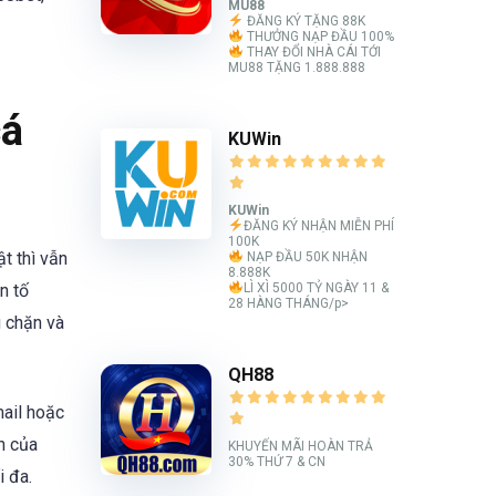
MU88
ĐĂNG KÝ TẶNG 88K
THƯỞNG NẠP ĐẦU 100%
THAY ĐỔI NHÀ CÁI TỚI
MU88 TẶNG 1.888.888
cá
KUWin
KUWin
ĐĂNG KÝ NHẬN MIỄN PHÍ
100K
t thì vẫn
NẠP ĐẦU 50K NHẬN
8.888K
n tố
LÌ XÌ 5000 TỶ NGÀY 11 &
28 HÀNG THÁNG/p>
u chặn và
QH88
mail hoặc
n của
KHUYẾN MÃI HOÀN TRẢ
30% THỨ 7 & CN
i đa.