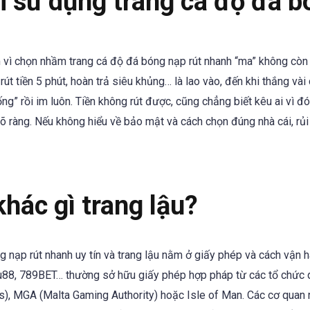
i sử dụng trang cá độ đá b
 vì chọn nhầm trang cá độ đá bóng nạp rút nhanh “ma” không còn
t tiền 5 phút, hoàn trả siêu khủng… là lao vào, đến khi thắng vài
 thống” rồi im luôn. Tiền không rút được, cũng chẳng biết kêu ai vì đó
rõ ràng. Nếu không hiểu về bảo mật và cách chọn đúng nhà cái, rủi
khác gì trang lậu?
g nạp rút nhanh uy tín và trang lậu nằm ở giấy phép và cách vận h
u88, 789BET… thường sở hữu giấy phép hợp pháp từ các tổ chức 
, MGA (Malta Gaming Authority) hoặc Isle of Man. Các cơ quan 