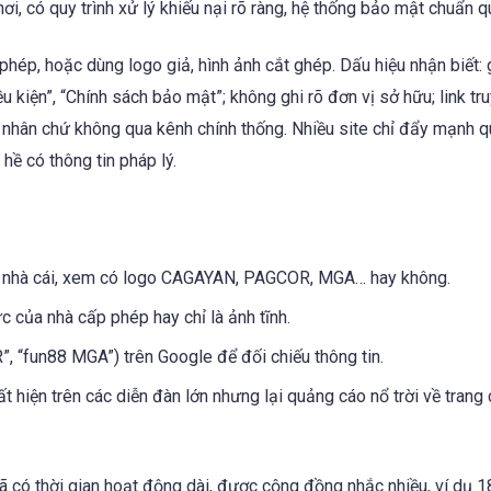
ơi, có quy trình xử lý khiếu nại rõ ràng, hệ thống bảo mật chuẩn q
phép, hoặc dùng logo giả, hình ảnh cắt ghép. Dấu hiệu nhận biết: 
u kiện”, “Chính sách bảo mật”; không ghi rõ đơn vị sở hữu; link tr
á nhân chứ không qua kênh chính thống. Nhiều site chỉ đẩy mạnh 
hề có thông tin pháp lý.
ite nhà cái, xem có logo CAGAYAN, PAGCOR, MGA… hay không.
c của nhà cấp phép hay chỉ là ảnh tĩnh.
”, “fun88 MGA”) trên Google để đối chiếu thông tin.
t hiện trên các diễn đàn lớn nhưng lại quảng cáo nổ trời về trang
ã có thời gian hoạt động dài, được cộng đồng nhắc nhiều, ví dụ 1