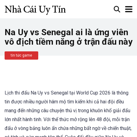
Na Uy vs Senegal ai là ứng viên
vô địch tiềm năng ở trận đấu này
tin tức game
Lịch thi đấu Na Uy vs Senegal tại World Cup 2026 là thông
tin được nhiều người hâm mộ tìm kiếm khi cả hai đội đều
mang đến những câu chuyện thú vị trong khuôn khổ giải đấu
lớn nhất hành tinh. Với thể thức mở rộng lên 48 đội, mỗi trận
đấu ở vòng bảng luôn ẩn chứa những bất ngờ về chiến thuật,