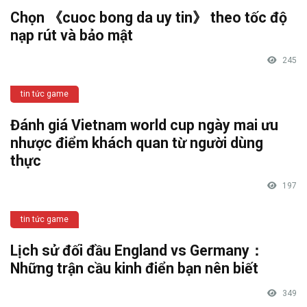
Chọn 《cuoc bong da uy tin》 theo tốc độ
nạp rút và bảo mật
245
tin tức game
Đánh giá Vietnam world cup ngày mai ưu
nhược điểm khách quan từ người dùng
thực
197
tin tức game
Lịch sử đối đầu England vs Germany：
Những trận cầu kinh điển bạn nên biết
349