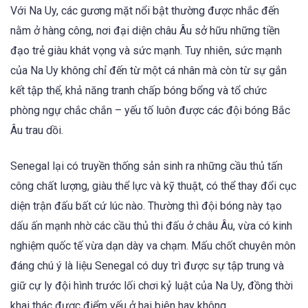
Với Na Uy, các gương mặt nổi bật thường được nhắc đến
nằm ở hàng công, nơi đại diện châu Âu sở hữu những tiền
đạo trẻ giàu khát vọng và sức mạnh. Tuy nhiên, sức mạnh
của Na Uy không chỉ đến từ một cá nhân mà còn từ sự gắn
kết tập thể, khả năng tranh chấp bóng bổng và tổ chức
phòng ngự chắc chắn – yếu tố luôn được các đội bóng Bắc
Âu trau dồi.
Senegal lại có truyền thống sản sinh ra những cầu thủ tấn
công chất lượng, giàu thể lực và kỹ thuật, có thể thay đổi cục
diện trận đấu bất cứ lúc nào. Thường thì đội bóng này tạo
dấu ấn mạnh nhờ các cầu thủ thi đấu ở châu Âu, vừa có kinh
nghiệm quốc tế vừa dạn dày va chạm. Mấu chốt chuyên môn
đáng chú ý là liệu Senegal có duy trì được sự tập trung và
giữ cự ly đội hình trước lối chơi kỷ luật của Na Uy, đồng thời
khai thác được điểm yếu ở hai biên hay không.