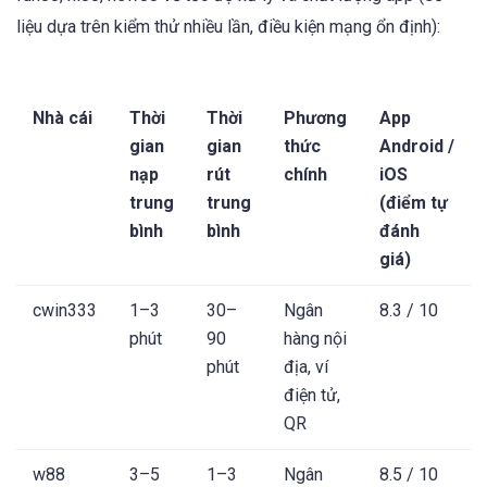
liệu dựa trên kiểm thử nhiều lần, điều kiện mạng ổn định):
Nhà cái
Thời
Thời
Phương
App
gian
gian
thức
Android /
nạp
rút
chính
iOS
trung
trung
(điểm tự
bình
bình
đánh
giá)
cwin333
1–3
30–
Ngân
8.3 / 10
phút
90
hàng nội
phút
địa, ví
điện tử,
QR
w88
3–5
1–3
Ngân
8.5 / 10