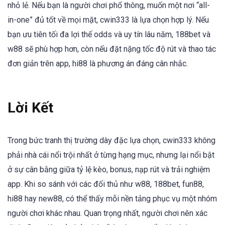
nhỏ lẻ. Nếu bạn là người chơi phổ thông, muốn một nơi “all-
in-one” đủ tốt về mọi mặt, cwin333 là lựa chọn hợp lý. Nếu
bạn ưu tiên tối đa lợi thế odds và uy tín lâu năm, 188bet và
w88 sẽ phù hợp hơn, còn nếu đặt nặng tốc độ rút và thao tác
đơn giản trên app, hi88 là phương án đáng cân nhắc.
Lời Kết
Trong bức tranh thị trường dày đặc lựa chọn, cwin333 không
phải nhà cái nổi trội nhất ở từng hạng mục, nhưng lại nổi bật
ở sự cân bằng giữa tỷ lệ kèo, bonus, nạp rút và trải nghiệm
app. Khi so sánh với các đối thủ như w88, 188bet, fun88,
hi88 hay new88, có thể thấy mỗi nền tảng phục vụ một nhóm
người chơi khác nhau. Quan trọng nhất, người chơi nên xác