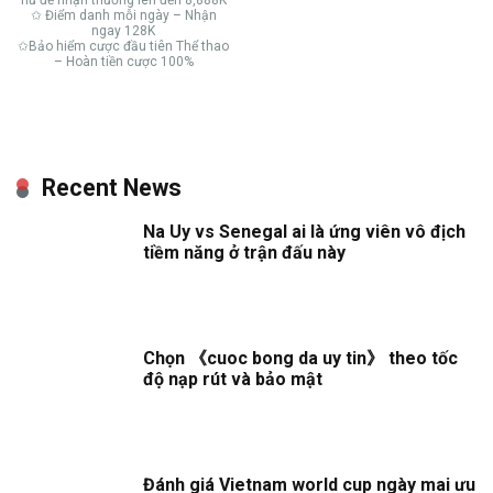
✩ Điểm danh mỗi ngày – Nhận
ngay 128K
✩Bảo hiểm cược đầu tiên Thể thao
– Hoàn tiền cược 100%
Recent News
Na Uy vs Senegal ai là ứng viên vô địch
tiềm năng ở trận đấu này
Chọn 《cuoc bong da uy tin》 theo tốc
độ nạp rút và bảo mật
Đánh giá Vietnam world cup ngày mai ưu