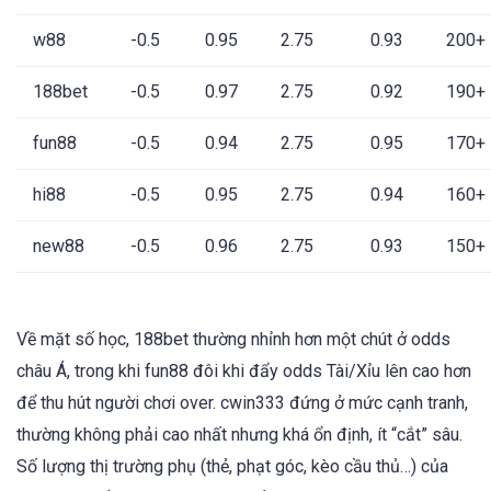
w88
-0.5
0.95
2.75
0.93
200+
188bet
-0.5
0.97
2.75
0.92
190+
fun88
-0.5
0.94
2.75
0.95
170+
hi88
-0.5
0.95
2.75
0.94
160+
new88
-0.5
0.96
2.75
0.93
150+
Về mặt số học, 188bet thường nhỉnh hơn một chút ở odds
châu Á, trong khi fun88 đôi khi đẩy odds Tài/Xỉu lên cao hơn
để thu hút người chơi over. cwin333 đứng ở mức cạnh tranh,
thường không phải cao nhất nhưng khá ổn định, ít “cắt” sâu.
Số lượng thị trường phụ (thẻ, phạt góc, kèo cầu thủ…) của