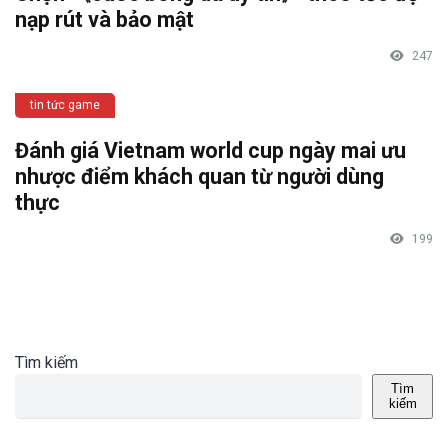
nạp rút và bảo mật
247
tin tức game
Đánh giá Vietnam world cup ngày mai ưu
nhược điểm khách quan từ người dùng
thực
199
Tìm kiếm
Tìm
kiếm