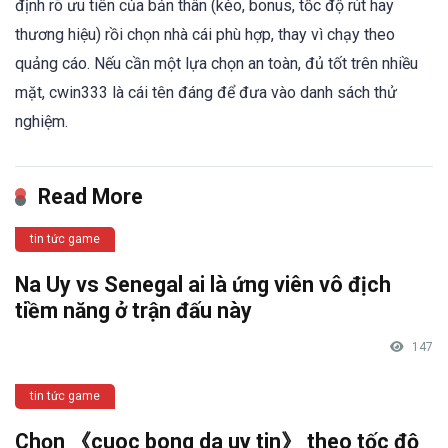
định rõ ưu tiên của bản thân (kèo, bonus, tốc độ rút hay
thương hiệu) rồi chọn nhà cái phù hợp, thay vì chạy theo
quảng cáo. Nếu cần một lựa chọn an toàn, đủ tốt trên nhiều
mặt, cwin333 là cái tên đáng để đưa vào danh sách thử
nghiệm.
Read More
tin tức game
Na Uy vs Senegal ai là ứng viên vô địch
tiềm năng ở trận đấu này
147
tin tức game
Chọn 《cuoc bong da uy tin》 theo tốc độ