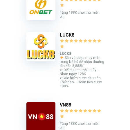
Tặng 188K chơi thử miễn
phí
LUCK8
LUCK8
Săn vé cược may mắn
trong Nổ hủ để nhận thưởng
lên đến 8,888K
✩ Điểm danh mỗi ngày –
Nhận ngay 128K
✩Bảo hiểm cược đầu tiên
Thể thao – Hoàn tiền cược
100%
VN88
Tặng 188K chơi thử miễn
phí