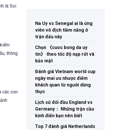
nh là Soi
Na Uy vs Senegal ai là ứng
viên vô địch tiềm năng ở
trận đấu này
 kiếm
Chọn 《cuoc bong da uy
ấu, thông
tin》 theo tốc độ nạp rút và
bảo mật
Đánh giá Vietnam world cup
ngày mai ưu nhược điểm
khách quan từ người dùng
thực
a các con
 ảnh
Lịch sử đối đầu England vs
Germany： Những trận cầu
kinh điển bạn nên biết
Top 7 đánh giá Netherlands