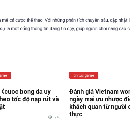
mê cá cược thể thao. Với những phân tích chuyên sâu, cập nhật l
sự là một cổng thông tin đáng tin cậy, giúp người chơi nâng cao c
 game
tin tức game
《cuoc bong da uy
Đánh giá Vietnam wor
heo tốc độ nạp rút và
ngày mai ưu nhược đ
ật
khách quan từ người 
thực
243