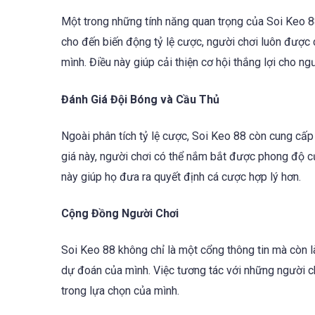
Một trong những tính năng quan trọng của Soi Keo 88 
cho đến biến động tỷ lệ cược, người chơi luôn được 
mình. Điều này giúp cải thiện cơ hội thắng lợi cho ngư
Đánh Giá Đội Bóng và Cầu Thủ
Ngoài phân tích tỷ lệ cược, Soi Keo 88 còn cung cấp
giá này, người chơi có thể nắm bắt được phong độ c
này giúp họ đưa ra quyết định cá cược hợp lý hơn.
Cộng Đồng Người Chơi
Soi Keo 88 không chỉ là một cổng thông tin mà còn là
dự đoán của mình. Việc tương tác với những người ch
trong lựa chọn của mình.