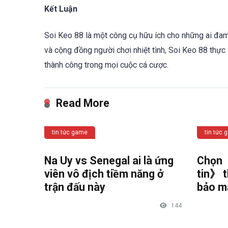
Kết Luận
Soi Keo 88 là một công cụ hữu ích cho những ai đam 
và cộng đồng người chơi nhiệt tình, Soi Keo 88 thực 
thành công trong mọi cuộc cá cược.
Read More
tin tức game
tin tức
Na Uy vs Senegal ai là ứng
Chọn 
viên vô địch tiềm năng ở
tin》 t
trận đấu này
bảo m
144