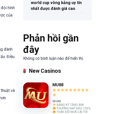
world cup vòng bảng uy tín
 đội hình
nhất được đánh giá cao
cược của
Phản hồi gần
đây
ững đánh
ấu. Điều
Không có bình luận nào để hiển thị.
New Casinos
MU88
 thuật và
 hơn
MU88
ĐĂNG KÝ TẶNG 88K
THƯỞNG NẠP ĐẦU 100%
THAY ĐỔI NHÀ CÁI TỚI